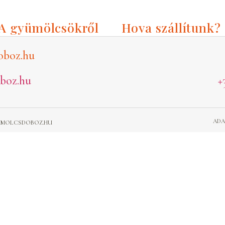
1
A gyümölcsökről
Hova szállítunk?
oboz.hu
boz.hu
+
ADA
GYUMOLCSDOBOZ.HU