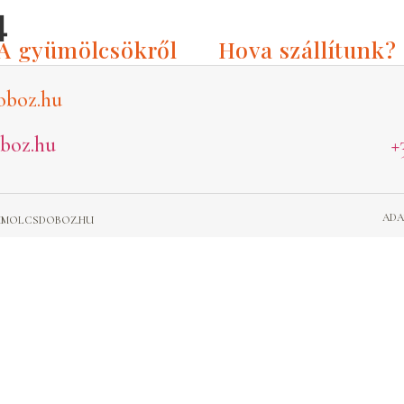
4
A gyümölcsökről
Hova szállítunk?
oboz.hu
boz.hu
+
ADA
GYUMOLCSDOBOZ.HU