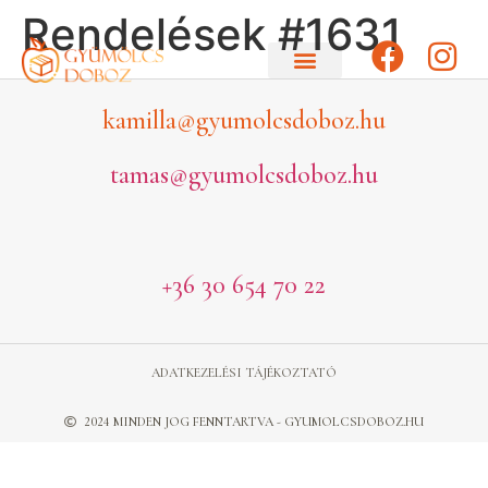
Rendelések #1631
kamilla@gyumolcsdoboz.hu
tamas@gyumolcsdoboz.hu
+36 30 654 70 22
ADATKEZELÉSI TÁJÉKOZTATÓ
2024 MINDEN JOG FENNTARTVA - GYUMOLCSDOBOZ.HU