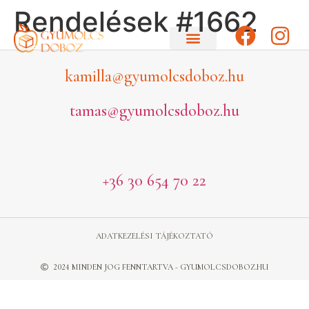
Rendelések #1662
kamilla@gyumolcsdoboz.hu
tamas@gyumolcsdoboz.hu
+36 30 654 70 22
ADATKEZELÉSI TÁJÉKOZTATÓ
2024 MINDEN JOG FENNTARTVA - GYUMOLCSDOBOZ.HU