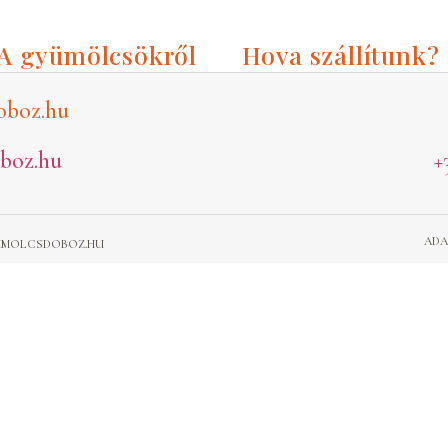
A gyümölcsökről
Hova szállítunk?
oboz.hu
boz.hu
+
ADA
GYUMOLCSDOBOZ.HU