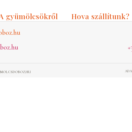
2
A gyümölcsökről
Hova szállítunk?
oboz.hu
boz.hu
+
ADA
GYUMOLCSDOBOZ.HU