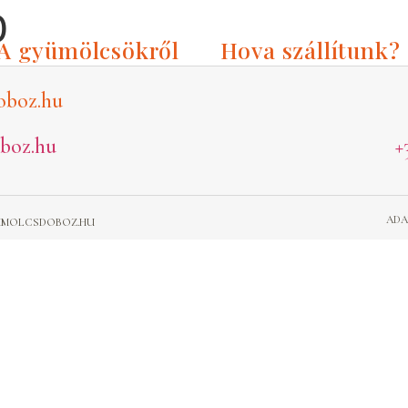
0
A gyümölcsökről
Hova szállítunk?
oboz.hu
boz.hu
+
ADA
GYUMOLCSDOBOZ.HU