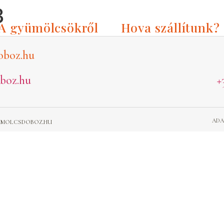
3
A gyümölcsökről
Hova szállítunk?
oboz.hu
boz.hu
+
ADA
GYUMOLCSDOBOZ.HU