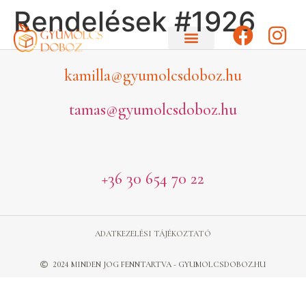
Rendelések #1926
kamilla@gyumolcsdoboz.hu
tamas@gyumolcsdoboz.hu
+36 30 654 70 22
ADATKEZELÉSI TÁJÉKOZTATÓ
2024 MINDEN JOG FENNTARTVA - GYUMOLCSDOBOZ.HU