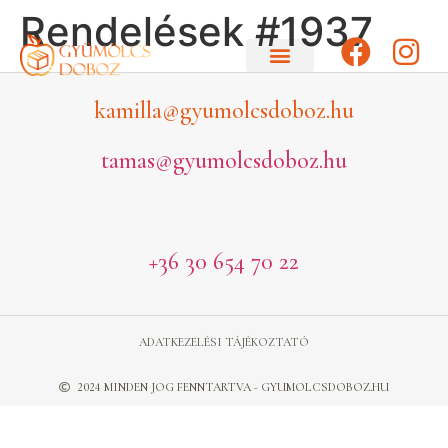
Rendelések #1937
kamilla@gyumolcsdoboz.hu
tamas@gyumolcsdoboz.hu
+36 30 654 70 22
ADATKEZELÉSI TÁJÉKOZTATÓ
2024 MINDEN JOG FENNTARTVA - GYUMOLCSDOBOZ.HU