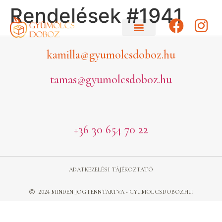
Rendelések #1941
kamilla@gyumolcsdoboz.hu
tamas@gyumolcsdoboz.hu
+36 30 654 70 22
ADATKEZELÉSI TÁJÉKOZTATÓ
2024 MINDEN JOG FENNTARTVA - GYUMOLCSDOBOZ.HU