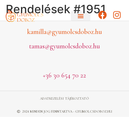
Rendelések #1951
kamilla@gyumolcsdoboz.hu
tamas@gyumolcsdoboz.hu
+36 30 654 70 22
ADATKEZELÉSI TÁJÉKOZTATÓ
2024 MINDEN JOG FENNTARTVA - GYUMOLCSDOBOZ.HU