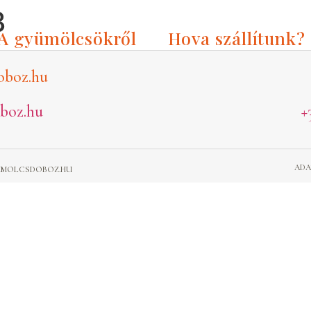
3
A gyümölcsökről
Hova szállítunk?
oboz.hu
boz.hu
+
ADA
GYUMOLCSDOBOZ.HU