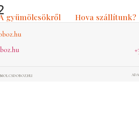
2
A gyümölcsökről
Hova szállítunk?
oboz.hu
boz.hu
+
ADA
GYUMOLCSDOBOZ.HU