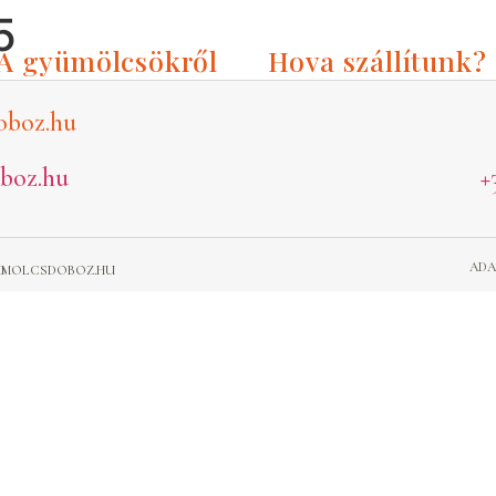
5
A gyümölcsökről
Hova szállítunk?
oboz.hu
boz.hu
+
ADA
GYUMOLCSDOBOZ.HU