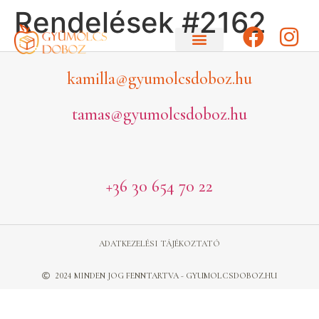
Rendelések #2162
kamilla@gyumolcsdoboz.hu
tamas@gyumolcsdoboz.hu
+36 30 654 70 22
ADATKEZELÉSI TÁJÉKOZTATÓ
2024 MINDEN JOG FENNTARTVA - GYUMOLCSDOBOZ.HU