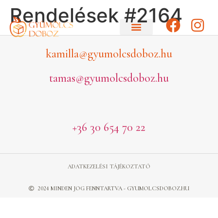
Rendelések #2164
kamilla@gyumolcsdoboz.hu
tamas@gyumolcsdoboz.hu
+36 30 654 70 22
ADATKEZELÉSI TÁJÉKOZTATÓ
2024 MINDEN JOG FENNTARTVA - GYUMOLCSDOBOZ.HU