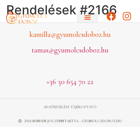
Rendelések #2166
kamilla@gyumolcsdoboz.hu
tamas@gyumolcsdoboz.hu
+36 30 654 70 22
ADATKEZELÉSI TÁJÉKOZTATÓ
2024 MINDEN JOG FENNTARTVA - GYUMOLCSDOBOZ.HU