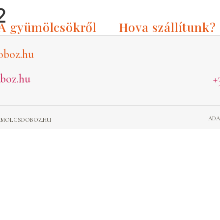
2
A gyümölcsökről
Hova szállítunk?
oboz.hu
boz.hu
+
ADA
GYUMOLCSDOBOZ.HU