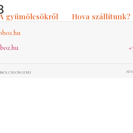
8
A gyümölcsökről
Hova szállítunk?
oboz.hu
boz.hu
+
ADA
GYUMOLCSDOBOZ.HU