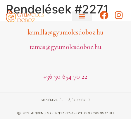
Rendelések #2271
kamilla@gyumolcsdoboz.hu
tamas@gyumolcsdoboz.hu
+36 30 654 70 22
ADATKEZELÉSI TÁJÉKOZTATÓ
2024 MINDEN JOG FENNTARTVA - GYUMOLCSDOBOZ.HU