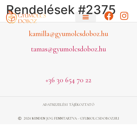
Rendelések #2375
kamilla@gyumolcsdoboz.hu
tamas@gyumolcsdoboz.hu
+36 30 654 70 22
ADATKEZELÉSI TÁJÉKOZTATÓ
2024 MINDEN JOG FENNTARTVA - GYUMOLCSDOBOZ.HU