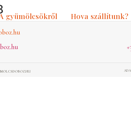
8
A gyümölcsökről
Hova szállítunk?
oboz.hu
boz.hu
+
ADA
GYUMOLCSDOBOZ.HU