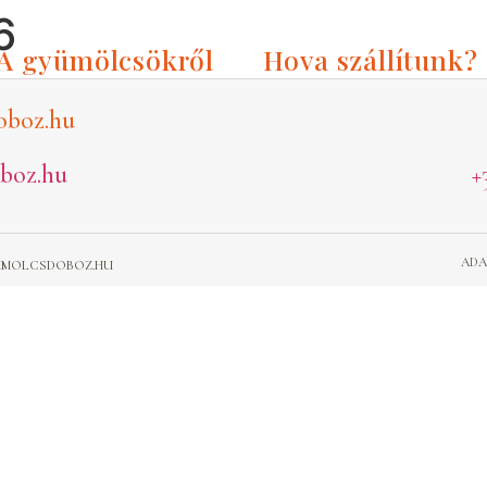
6
A gyümölcsökről
Hova szállítunk?
oboz.hu
boz.hu
+
ADA
GYUMOLCSDOBOZ.HU