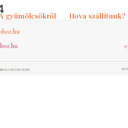
4
A gyümölcsökről
Hova szállítunk?
oboz.hu
boz.hu
+
ADA
GYUMOLCSDOBOZ.HU