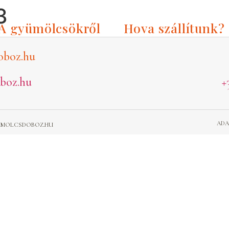
3
A gyümölcsökről
Hova szállítunk?
oboz.hu
boz.hu
+
ADA
GYUMOLCSDOBOZ.HU