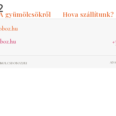
2
A gyümölcsökről
Hova szállítunk?
oboz.hu
boz.hu
+
ADA
GYUMOLCSDOBOZ.HU