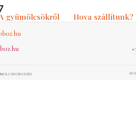
7
A gyümölcsökről
Hova szállítunk?
oboz.hu
boz.hu
+
ADA
GYUMOLCSDOBOZ.HU